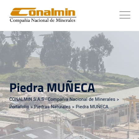
Piedra MUÑECA
CONALMIN S.A.S - Compañia Nacional de Minerales
>
Portafolio
>
Piedras Naturales
>
Piedra MUÑECA